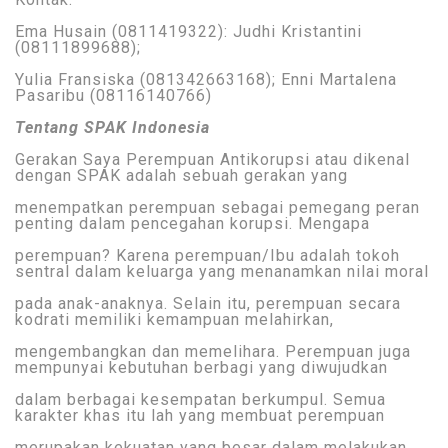
Ema Husain (0811419322): Judhi Kristantini
(08111899688);
Yulia Fransiska (081342663168); Enni Martalena
Pasaribu (08116140766)
Tentang SPAK Indonesia
Gerakan Saya Perempuan Antikorupsi atau dikenal
dengan SPAK adalah sebuah gerakan yang
menempatkan perempuan sebagai pemegang peran
penting dalam pencegahan korupsi. Mengapa
perempuan? Karena perempuan/Ibu adalah tokoh
sentral dalam keluarga yang menanamkan nilai moral
pada anak-anaknya. Selain itu, perempuan secara
kodrati memiliki kemampuan melahirkan,
mengembangkan dan memelihara. Perempuan juga
mempunyai kebutuhan berbagi yang diwujudkan
dalam berbagai kesempatan berkumpul. Semua
karakter khas itu lah yang membuat perempuan
merupakan kekuatan yang besar dalam melakukan